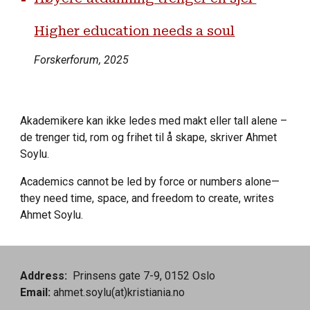
Higher education needs a soul
Forskerforum, 2025
Akademikere kan ikke ledes med makt eller tall alene –
de trenger tid, rom og frihet til å skape, skriver Ahmet
Soylu.
Academics cannot be led by force or numbers alone—
they need time, space, and freedom to create, writes
Ahmet Soylu.
Address:
Prinsens gate 7-9, 0152 Oslo
Email:
ahmet.soylu(at)kristiania.no